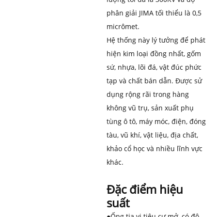
phân giải JIMA tối thiểu là 0,5
micrômet.
Hệ thống này lý tưởng để phát
hiện kim loại đồng nhất, gốm
sứ, nhựa, lõi đá, vật đúc phức
tạp và chất bán dẫn. Được sử
dụng rộng rãi trong hàng
không vũ trụ, sản xuất phụ
tùng ô tô, máy móc, điện, đóng
tàu, vũ khí, vật liệu, địa chất,
khảo cổ học và nhiều lĩnh vực
khác.
Đặc điểm hiệu
suất
●
Ống tia vi tiêu cự mở, có độ