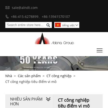

sale@alndt.com
+86-415-6278899、+86-13941570107


tiếng việt

To
Nhà
>
Các sản phẩm
>
CT công nghiệp
>
CT công nghiệp tiêu điểm vi mô
NHIỀU SẢN PHẨM
CT công nghiệp
HƠN
tiêu điểm vi mô